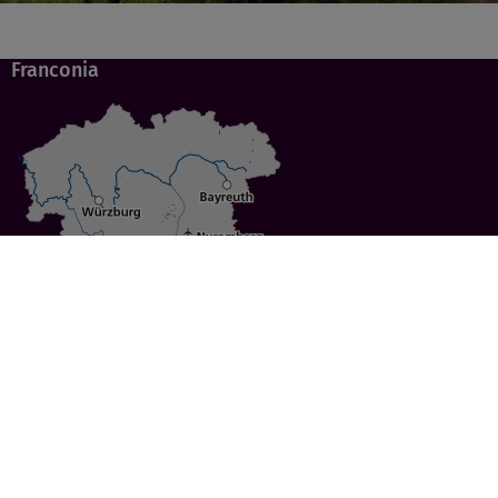
Franconia
Specials
Cities
Culture
Ansbach
Culinary Delights
Bayreuth
Bicycling
Wuerzburg