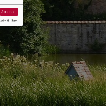
Accept all
zed with Klaro!