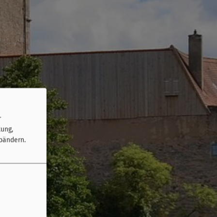
r
tung,
bändern.