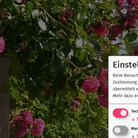
Einste
Beim Besuch 
Zustimmung k
übermittelt 
Mehr dazu er
Tec
↓
Mar
↓