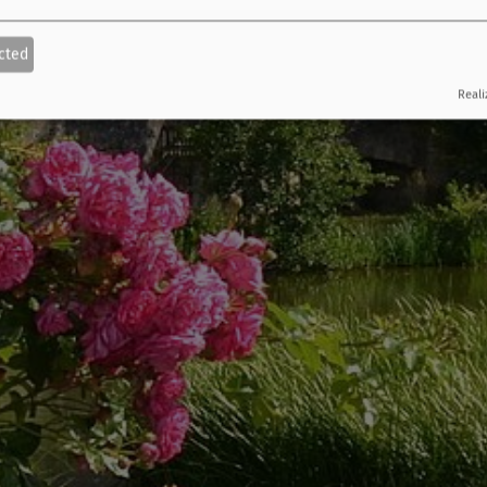
cted
Reali