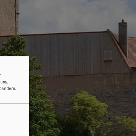
r
tung,
bändern.