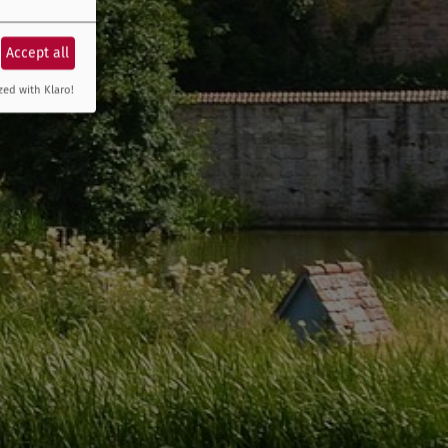
Accept all
zed with Klaro!