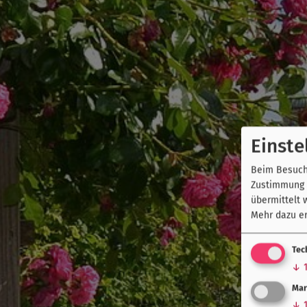
Einste
Beim Besuch 
Zustimmung k
übermittelt 
Mehr dazu er
Tec
↓
Mar
↓