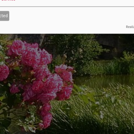
cted
Reali