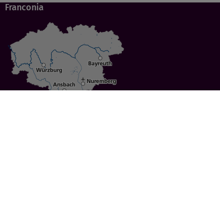
Franconia
Specials
Cities
Culture
Ansbach
Culinary Delights
Bayreuth
Bicycling
Wuerzburg
Hiking
Nuremberg
Active Vacations