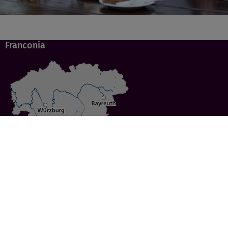
Franconia
Specials
Cities
Culture
Ansbach
Culinary Delights
Bayreuth