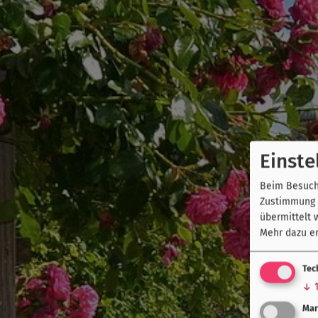
Einste
Beim Besuch 
Zustimmung k
übermittelt 
Mehr dazu er
Tec
↓
Mar