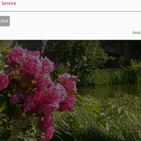
1
Service
cted
Reali