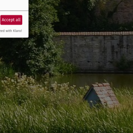
Accept all
zed with Klaro!