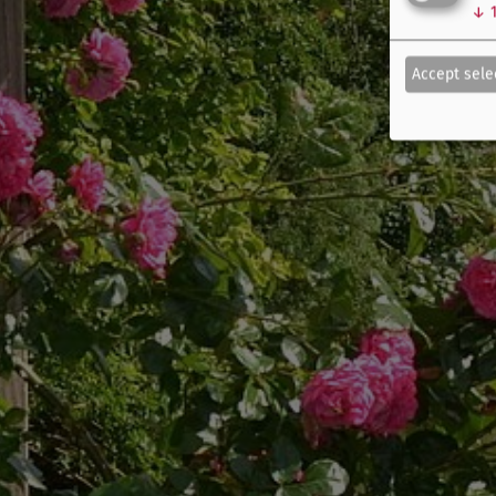
↓
Accept sele