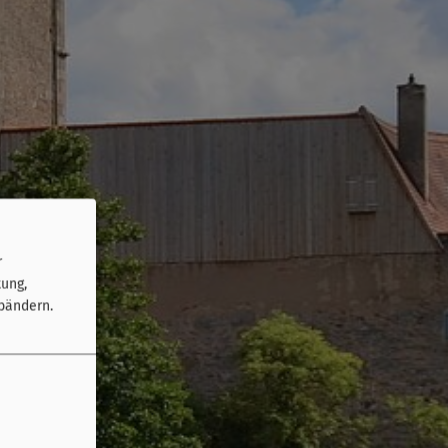
r
tung,
bändern.