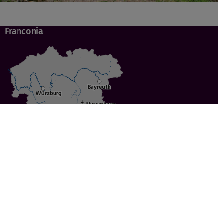
Franconia
Specials
Cities
Culture
Ansbach
Culinary Delights
Bayreuth
Bicycling
Wuerzburg