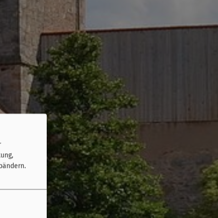
r
tung,
bändern.