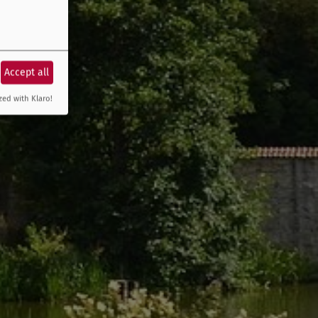
Accept all
zed with Klaro!