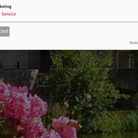
keting
1
Service
cted
Reali