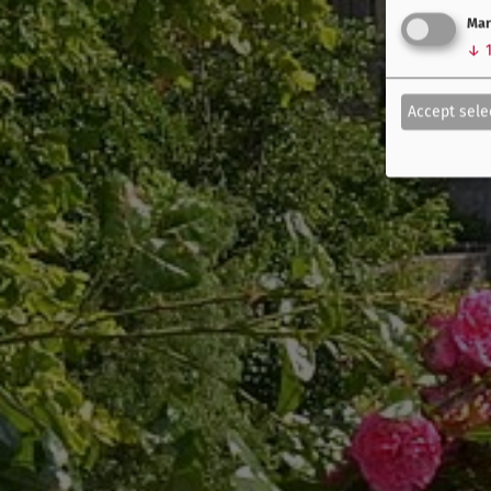
Mar
↓
Accept sele