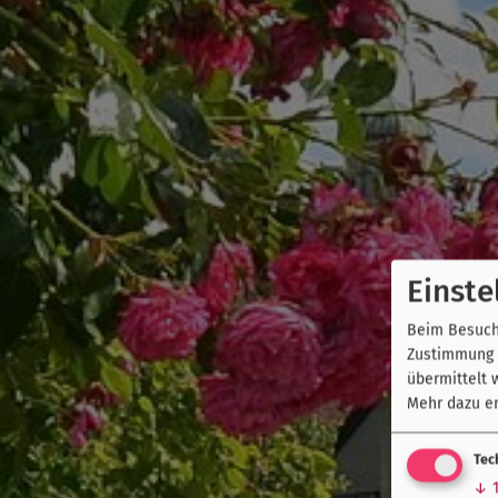
Einste
Beim Besuch 
Zustimmung k
übermittelt 
Mehr dazu er
Tec
↓