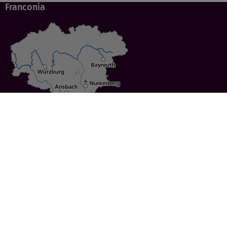
Franconia
Specials
Cities
Culture
Ansbach
Culinary Delights
Bayreuth
Bicycling
Wuerzburg
Hiking
Nuremberg
Active Vacations