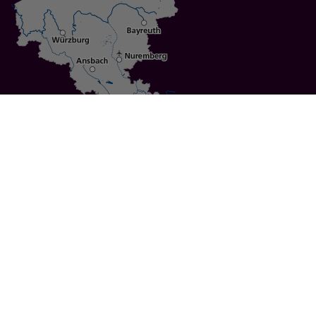
Specials
Cities
Culture
Ansbach
Culinary Delights
Bayreuth
Bicycling
Wuerzburg
Hiking
Nuremberg
Active Vacations
Sustainable Vacations
UNESCO World Heritage
Christmas Markets