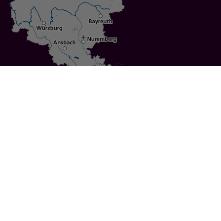
Specials
Cities
Culture
Ansbach
Culinary Delights
Bayreuth
Bicycling
Wuerzburg
Hiking
Nuremberg
Active Vacations
Sustainable Vacations
UNESCO World Heritage
Christmas Markets