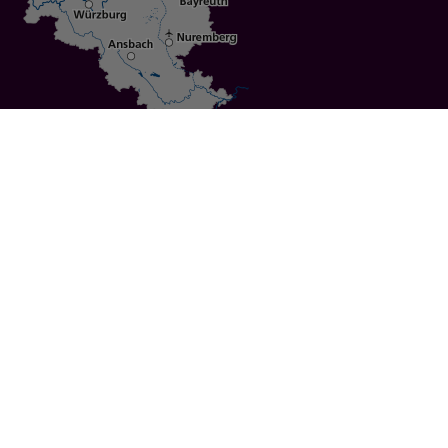
Specials
Cities
Culture
Ansbach
Culinary Delights
Bayreuth
Bicycling
Wuerzburg
Hiking
Nuremberg
Active Vacations
Sustainable Vacations
UNESCO World Heritage
Christmas Markets
Regions
Events
Calendar of Events