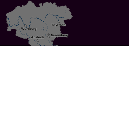
Specials
Cities
Culture
Ansbach
Culinary Delights
Bayreuth
Bicycling
Wuerzburg
Hiking
Nuremberg
Active Vacations
Sustainable Vacations
UNESCO World Heritage