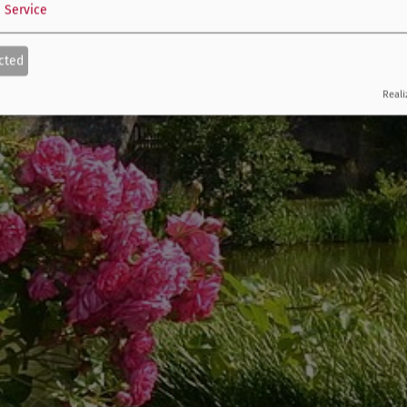
1
Service
cted
Reali