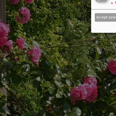
↓
Accept sele