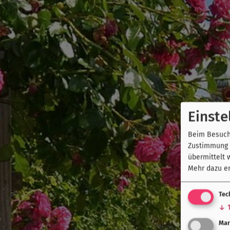
Einste
Beim Besuch 
Zustimmung k
übermittelt 
Mehr dazu er
Tec
↓
Mar