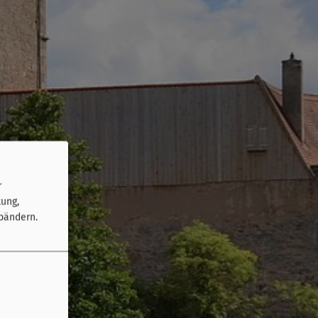
r
tung,
bändern.