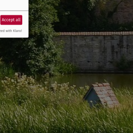
Accept all
zed with Klaro!