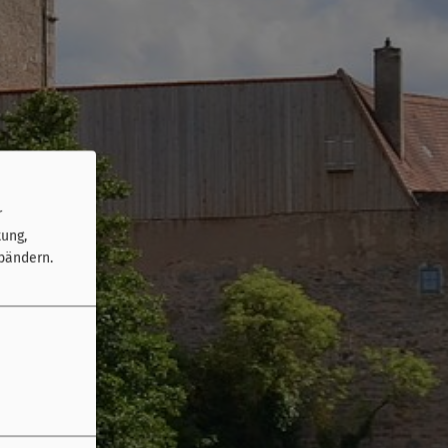
r
tung,
bändern.