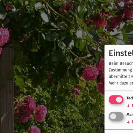
Einste
Beim Besuch 
Zustimmung k
übermittelt 
Mehr dazu er
Tec
↓
Mar
↓