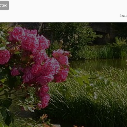
cted
Reali