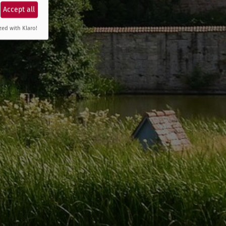
Accept all
zed with Klaro!