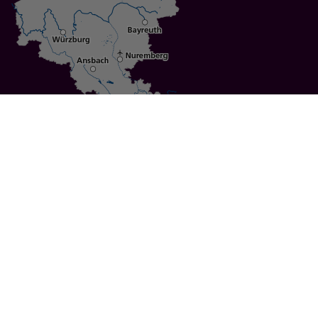
Specials
Cities
Culture
Ansbach
Culinary Delights
Bayreuth
Bicycling
Wuerzburg
Hiking
Nuremberg
Active Vacations
Sustainable Vacations
UNESCO World Heritage
Christmas Markets