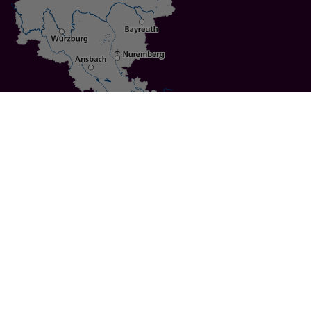
Specials
Cities
Culture
Ansbach
Culinary Delights
Bayreuth
Bicycling
Wuerzburg
Hiking
Nuremberg
Active Vacations
Sustainable Vacations
UNESCO World Heritage
Christmas Markets