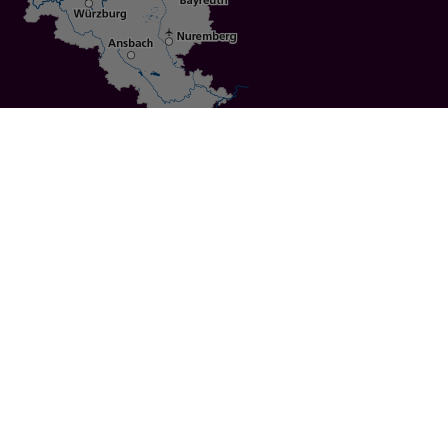
Specials
Cities
Culture
Ansbach
Culinary Delights
Bayreuth
Bicycling
Wuerzburg
Hiking
Nuremberg
Active Vacations
Sustainable Vacations
UNESCO World Heritage
Christmas Markets
Regions
Events
Calendar of Events