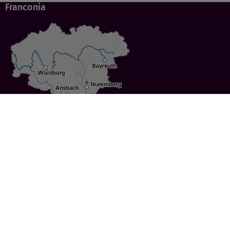
Franconia
Specials
Cities
Culture
Ansbach
Culinary Delights
Bayreuth
Bicycling
Wuerzburg
Hiking
Nuremberg
Active Vacations