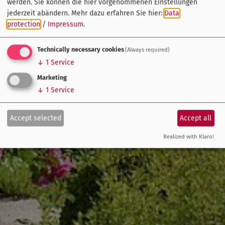
werden. Sie können die hier vorgenommenen Einstellungen
jederzeit abändern.
Mehr dazu erfahren Sie hier:
Data
protection
/
Impressum
.
Technically necessary cookies
(Always required)
↓
1
Service
Marketing
↓
1
Service
Accept selected
Accept all
Realized with Klaro!