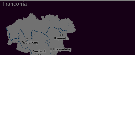
Franconia
Specials
Cities
Culture
Ansbach
Culinary Delights
Bayreuth
Bicycling
Wuerzburg
Hiking
Nuremberg
Active Vacations