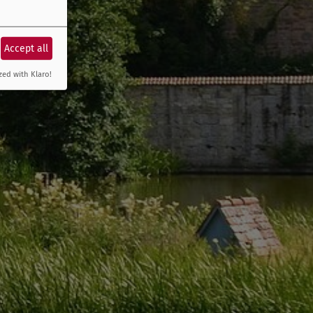
Accept all
zed with Klaro!