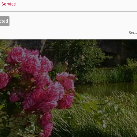
1
Service
cted
Reali