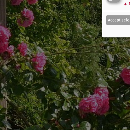
↓
Accept sele