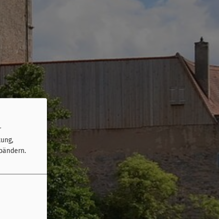
r
tung,
bändern.