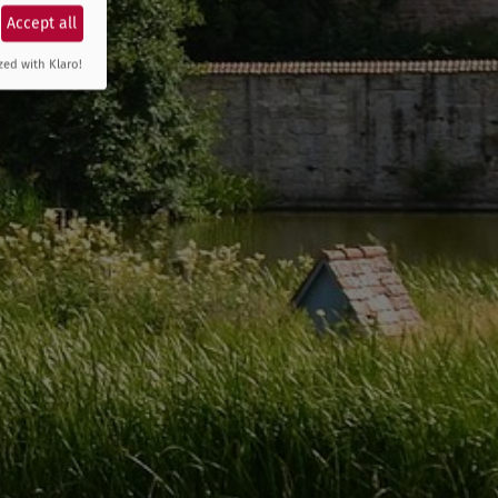
Accept all
zed with Klaro!