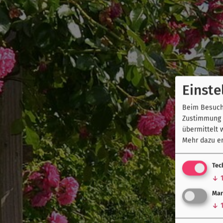
Einste
Beim Besuch 
Zustimmung k
übermittelt 
Mehr dazu er
Tec
↓
Mar
↓