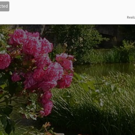
cted
Reali