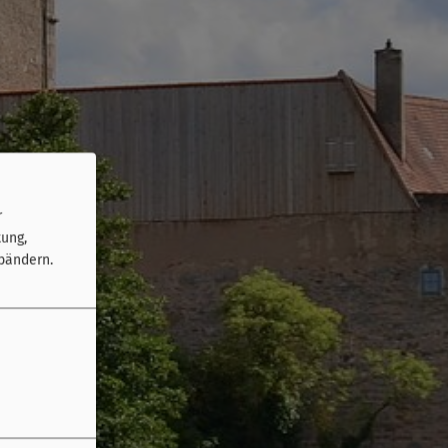
r
tung,
bändern.