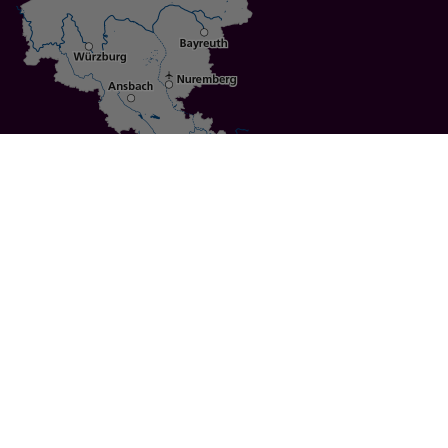
Specials
Cities
Culture
Ansbach
Culinary Delights
Bayreuth
Bicycling
Wuerzburg
Hiking
Nuremberg
Active Vacations
Sustainable Vacations
UNESCO World Heritage
Christmas Markets