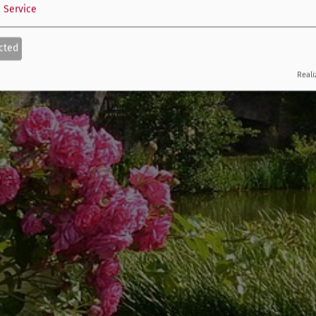
1
Service
cted
Reali