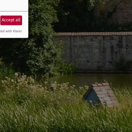
Accept all
zed with Klaro!