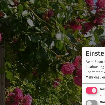
Einste
Beim Besuch 
Zustimmung k
übermittelt 
Mehr dazu er
Tec
↓
Mar