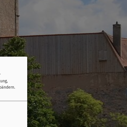
r
tung,
bändern.