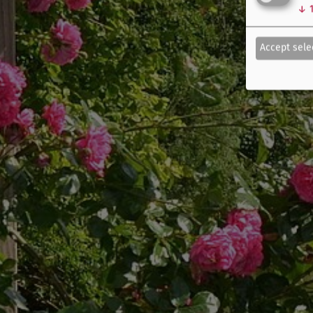
↓
Accept sele