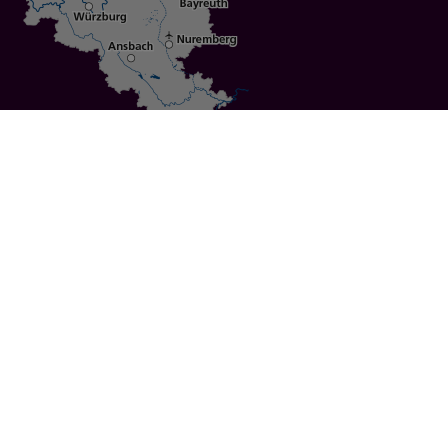
Specials
Cities
Culture
Ansbach
Culinary Delights
Bayreuth
Bicycling
Wuerzburg
Hiking
Nuremberg
Active Vacations
Sustainable Vacations
UNESCO World Heritage
Christmas Markets
Regions
Events
Calendar of Events