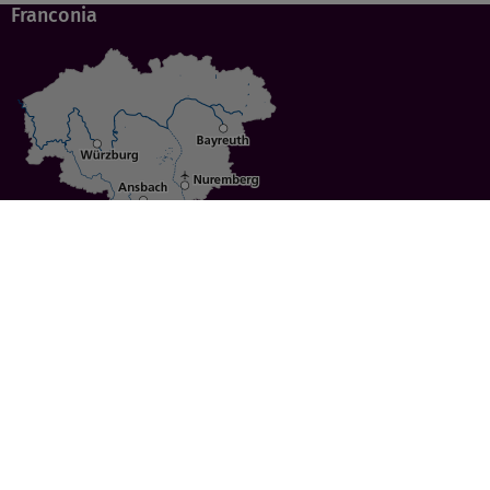
Franconia
Specials
Cities
Culture
Ansbach
Culinary Delights
Bayreuth
Bicycling
Wuerzburg
Hiking
Nuremberg
Active Vacations