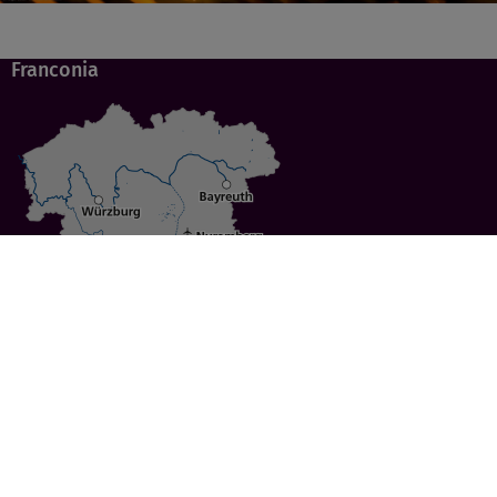
Franconia
Specials
Cities
Culture
Ansbach
Culinary Delights
Bayreuth
Bicycling
Wuerzburg