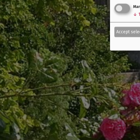
Mar
↓
Accept sele