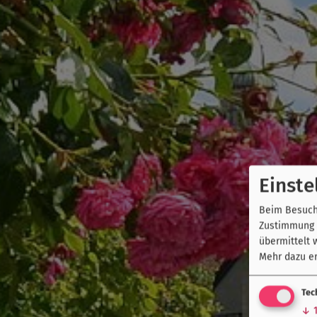
Einste
Beim Besuch 
Zustimmung k
übermittelt 
Mehr dazu er
Tec
↓