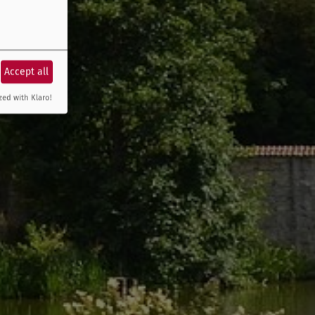
Accept all
zed with Klaro!