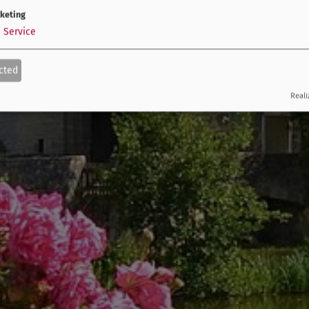
keting
1
Service
cted
Reali