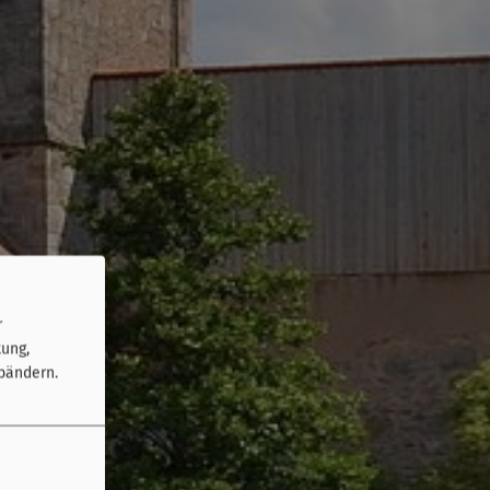
r
tung,
bändern.