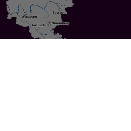
Specials
Cities
Culture
Ansbach
Culinary Delights
Bayreuth
Bicycling
Wuerzburg
Hiking
Nuremberg
Active Vacations
Sustainable Vacations
UNESCO World Heritage
Christmas Markets