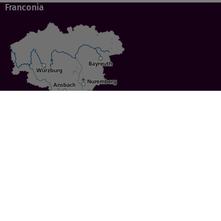
Franconia
Specials
Cities
Culture
Ansbach
Culinary Delights
Bayreuth
Bicycling
Wuerzburg
Hiking
Nuremberg
Active Vacations