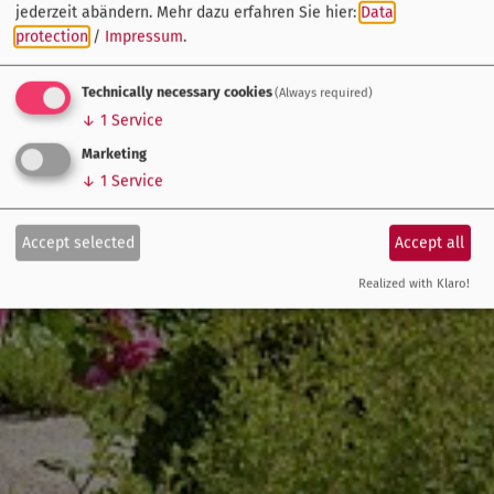
jederzeit abändern.
Mehr dazu erfahren Sie hier:
Data
protection
/
Impressum
.
Technically necessary cookies
(Always required)
↓
1
Service
Marketing
↓
1
Service
Accept selected
Accept all
Realized with Klaro!