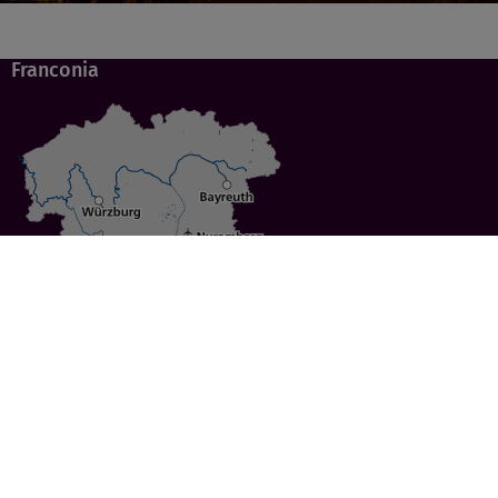
Franconia
Specials
Cities
Culture
Ansbach
Culinary Delights
Bayreuth
Bicycling
Wuerzburg