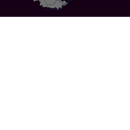
Specials
Cities
Culture
Ansbach
Culinary Delights
Bayreuth
Bicycling
Wuerzburg
Hiking
Nuremberg
Active Vacations
Sustainable Vacations
UNESCO World Heritage
Christmas Markets
Regions
Events
Calendar of Events
Highlights 2026
Service