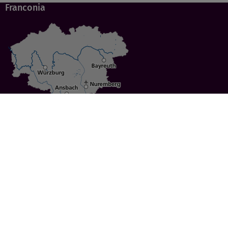
Franconia
Specials
Cities
Culture
Ansbach
Culinary Delights
Bayreuth
Bicycling
Wuerzburg
Hiking
Nuremberg
Active Vacations