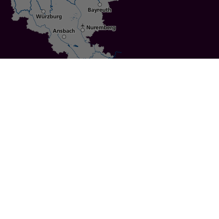
Specials
Cities
Culture
Ansbach
Culinary Delights
Bayreuth
Bicycling
Wuerzburg
Hiking
Nuremberg
Active Vacations
Sustainable Vacations
UNESCO World Heritage
Christmas Markets
Regions
Events