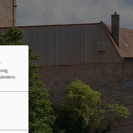
r
tung,
bändern.