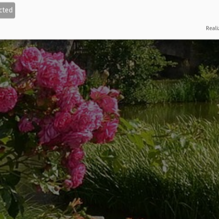
cted
Reali