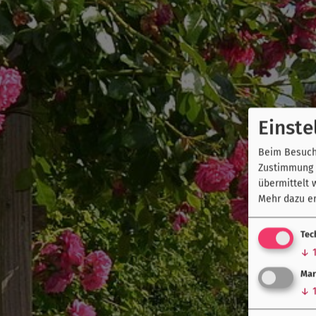
Einste
Beim Besuch 
Zustimmung k
übermittelt 
Mehr dazu er
Tec
↓
Mar
↓