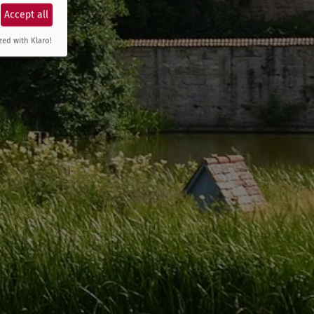
Accept all
zed with Klaro!