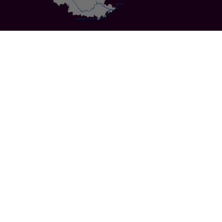
Specials
Cities
Culture
Ansbach
Culinary Delights
Bayreuth
Bicycling
Wuerzburg
Hiking
Nuremberg
Active Vacations
Sustainable Vacations
UNESCO World Heritage
Christmas Markets
Regions
Events
Calendar of Events
Highlights 2026
Service