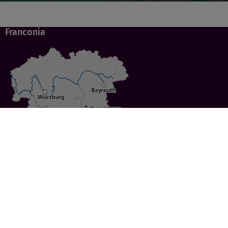
Franconia
Specials
Cities
Culture
Ansbach
Culinary Delights
Bayreuth
Bicycling
Wuerzburg