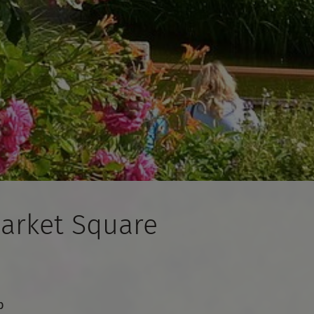
arket Square
b