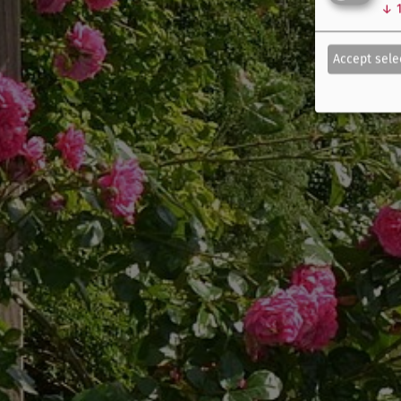
↓
Accept sele