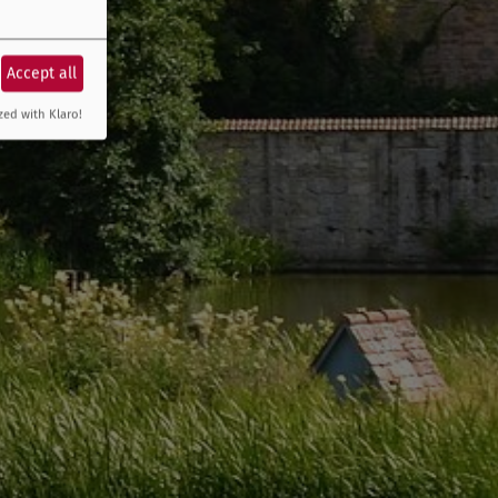
Accept all
zed with Klaro!