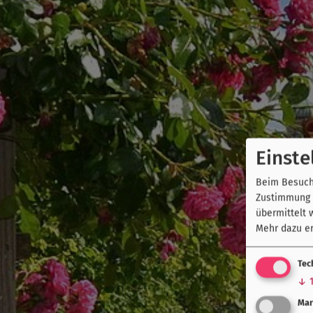
Einste
Beim Besuch 
Zustimmung k
übermittelt 
Mehr dazu er
Tec
↓
Mar