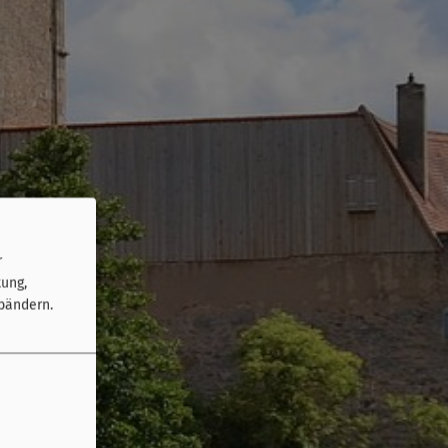
r
tung,
bändern.