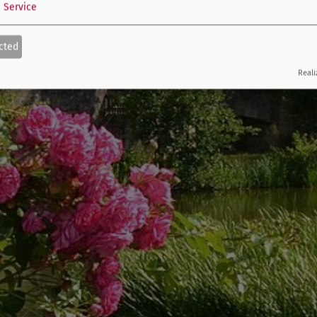
1
Service
cted
Reali