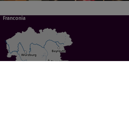
Franconia
Specials
Cities
Culture
Ansbach
Culinary Delights
Bayreuth
Bicycling
Wuerzburg