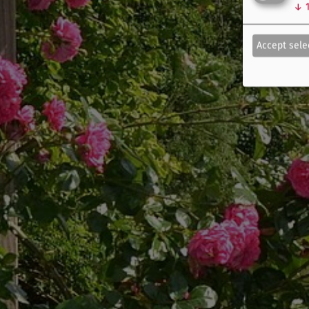
↓
Accept sele