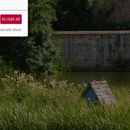
Accept all
zed with Klaro!