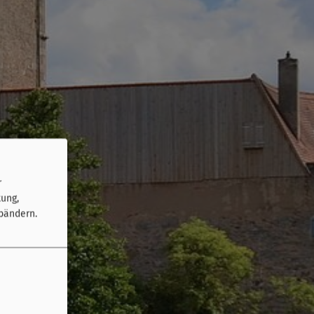
r
tung,
bändern.