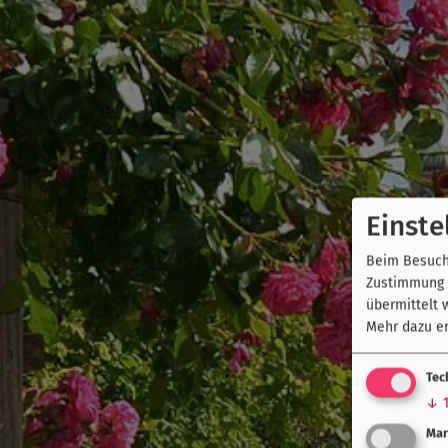
Einste
Beim Besuch 
Zustimmung k
übermittelt 
Mehr dazu er
Tec
↓
Mar