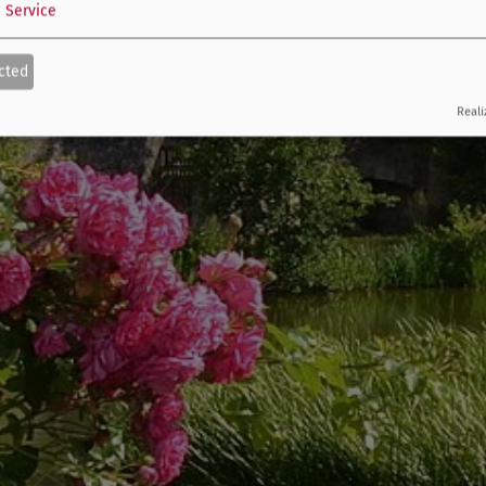
1
Service
cted
Reali