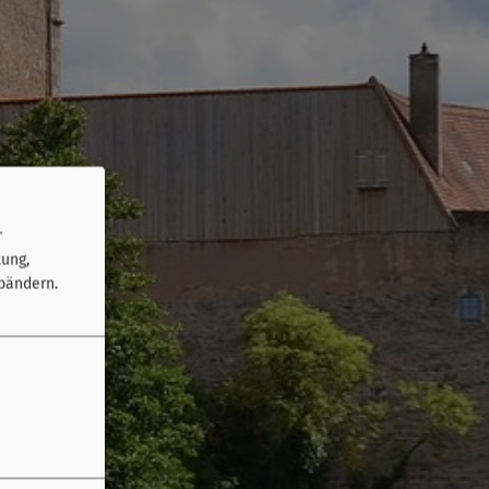
r
tung,
bändern.