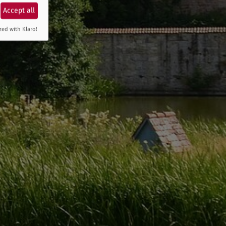
Accept all
zed with Klaro!