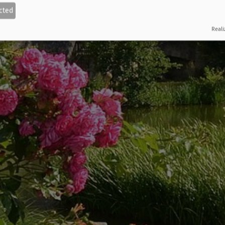
cted
Reali