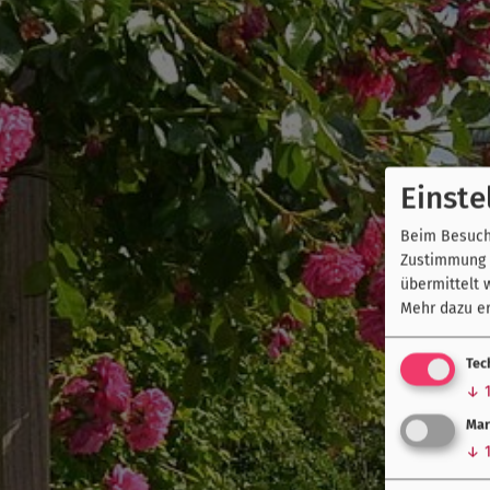
Einste
Beim Besuch 
Zustimmung k
übermittelt 
Mehr dazu er
Tec
↓
Mar
↓