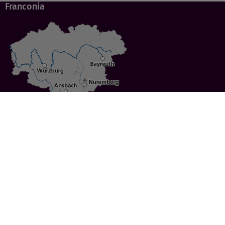
Franconia
Specials
Cities
Culture
Ansbach
Culinary Delights
Bayreuth
Bicycling
Wuerzburg
Hiking
Nuremberg
Active Vacations