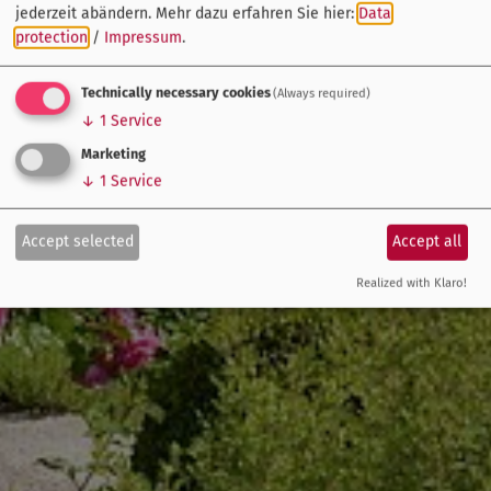
jederzeit abändern.
Mehr dazu erfahren Sie hier:
Data
protection
/
Impressum
.
Technically necessary cookies
(Always required)
↓
1
Service
Marketing
↓
1
Service
Accept selected
Accept all
Realized with Klaro!