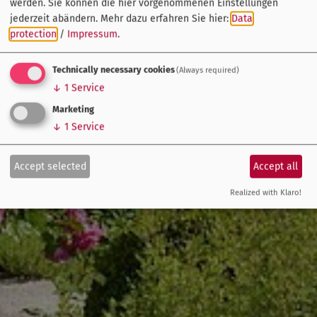
werden. Sie können die hier vorgenommenen Einstellungen
jederzeit abändern.
Mehr dazu erfahren Sie hier:
Data
protection
/
Impressum
.
Technically necessary cookies
(Always required)
↓
1
Service
Marketing
↓
1
Service
Accept selected
Accept all
Realized with Klaro!