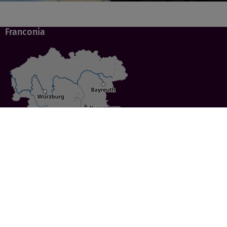
Franconia
Specials
Cities
Culture
Ansbach
Culinary Delights
Bayreuth
Bicycling
Wuerzburg