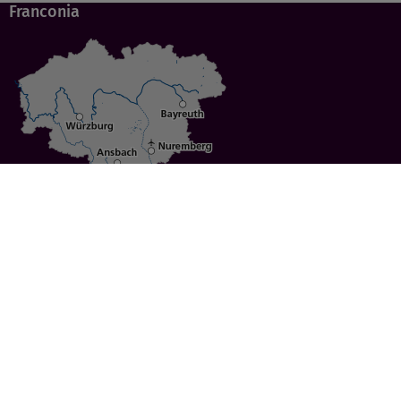
Franconia
Specials
Cities
Culture
Ansbach
Culinary Delights
Bayreuth
Bicycling
Wuerzburg
Hiking
Nuremberg
Active Vacations