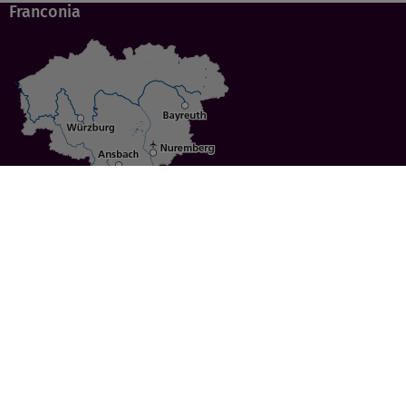
Franconia
Specials
Cities
Culture
Ansbach
Culinary Delights
Bayreuth
Bicycling
Wuerzburg
Hiking
Nuremberg
Active Vacations