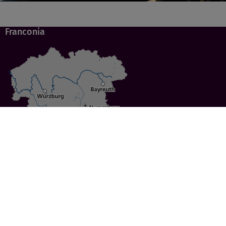
Franconia
Specials
Cities
Culture
Ansbach
Culinary Delights
Bayreuth
Bicycling
Wuerzburg